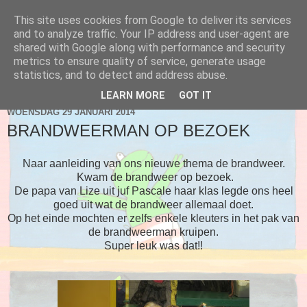
This site uses cookies from Google to deliver its services
Blog 2de kleuter A
and to analyze traffic. Your IP address and user-agent are
shared with Google along with performance and security
metrics to ensure quality of service, generate usage
statistics, and to detect and address abuse.
▼
LEARN MORE
GOT IT
WOENSDAG 29 JANUARI 2014
BRANDWEERMAN OP BEZOEK
Naar aanleiding van ons nieuwe thema de brandweer.
Kwam de brandweer op bezoek.
De papa van Lize uit juf Pascale haar klas legde ons heel
goed uit wat de brandweer allemaal doet.
Op het einde mochten er zelfs enkele kleuters in het pak van
de brandweerman kruipen.
Super leuk was dat!!