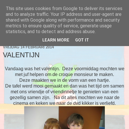
This site uses cookies from Google to deliver its services
Blog 2de kleuter A
and to analyze traffic. Your IP address and user-agent are
shared with Google along with performance and security
metrics to ensure quality of service, generate usage
statistics, and to detect and address abuse.
▼
LEARN MORE
GOT IT
VRIJDAG 14 FEBRUARI 2014
VALENTIJN
Vandaag was het valentijn. Deze voormiddag mochten we
met juf helpen om de croque monsieur te maken.
Deze maakten we in de vorm van een hartje.
De tafel werd mooi gemaakt en dan was het tijd om samen
met ons vriendje of vriendinnetje te genieten van een
gezellig samen zijn. Na dit alles mochten we naar de
cinema en keken we naar de dvd kikker is verliefd.