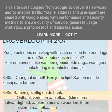
This site uses cookies from Google to deliver its services
Blog 2de kleuter A
and to analyze traffic. Your IP address and user-agent are
shared with Google along with performance and security
metrics to ensure quality of service, generate usage
statistics, and to detect and address abuse.
▼
LEARN MORE
GOT IT
DAGVERLOOP IN 2KA
Zou je ook eens een vlieg willen zijn en zien hoe een dagje
in de 2de kleuterklas er uit ziet?
Hier een overzichtje van een gemiddelde dag... want geen
enkele dag is identiek natuurlijk!
8.40u Daar gaat de bel! Ben je op tijd!! Samen met de
klasrij naar binnen
8.45u Samen gezellig op de bank:
- Onthaal: vertellen aan elkaar (stimuleren
taalvaardigheid, aanleren nieuwe woorden, leren
luisteren naar elkaar,...)