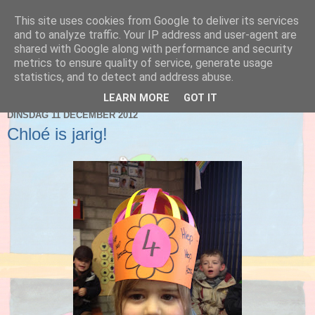
This site uses cookies from Google to deliver its services
Blog 2de kleuter A
and to analyze traffic. Your IP address and user-agent are
shared with Google along with performance and security
metrics to ensure quality of service, generate usage
statistics, and to detect and address abuse.
▼
LEARN MORE
GOT IT
DINSDAG 11 DECEMBER 2012
Chloé is jarig!