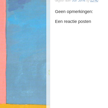
Gepost door
Juf Sofie
op
03:46
Geen opmerkingen:
Een reactie posten