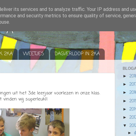
liver its services and to analyze traffic. Your IP address and u
rmance and security metrics to ensure quality of service, gene
buse.
r A
K 2KA
WEETJES
DAGVERLOOP IN 2KA
BLOGA
20
►
20
►
20
gen uit het 3de leerjaar voorlezen in onze klas.
►
t vinden wij superleuk!!
20
►
20
►
20
►
20
▼
►