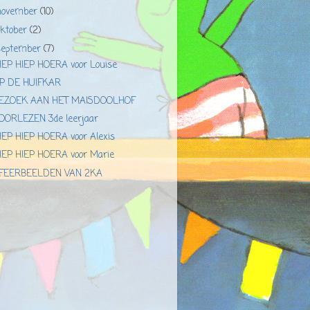
november
(10)
oktober
(2)
september
(7)
IEP HIEP HOERA voor Louise
P DE HUIFKAR
EZOEK AAN HET MAISDOOLHOF
OORLEZEN 3de leerjaar
IEP HIEP HOERA voor Alexis
IEP HIEP HOERA voor Marie
FEERBEELDEN VAN 2KA