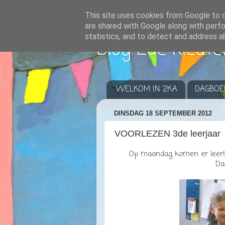
This site uses cookies from Google to de
are shared with Google along with perfo
statistics, and to detect and address a
Blog 2de kleute
WELKOM IN 2KA
DAGBOE
DINSDAG 18 SEPTEMBER 2012
VOORLEZEN 3de leerjaar
Op maandag komen er leerlin
Da