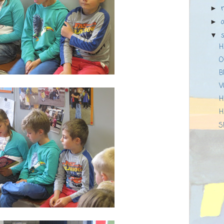
►
►
▼
H
O
B
V
H
H
S