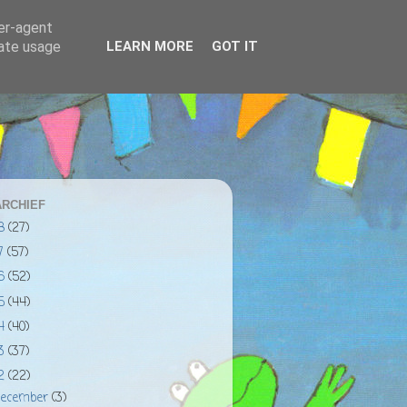
ser-agent
rate usage
LEARN MORE
GOT IT
RCHIEF
18
(27)
17
(57)
16
(52)
15
(44)
14
(40)
13
(37)
12
(22)
december
(3)