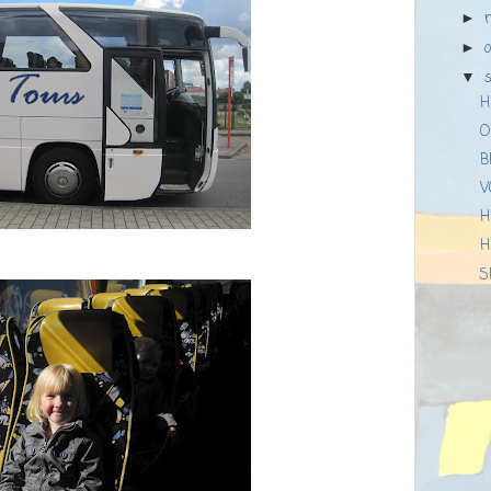
►
►
▼
H
O
B
V
H
H
S