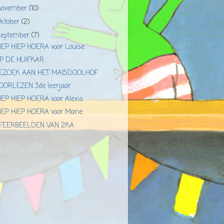
november
(10)
oktober
(2)
september
(7)
IEP HIEP HOERA voor Louise
P DE HUIFKAR
EZOEK AAN HET MAISDOOLHOF
OORLEZEN 3de leerjaar
IEP HIEP HOERA voor Alexis
IEP HIEP HOERA voor Marie
FEERBEELDEN VAN 2KA