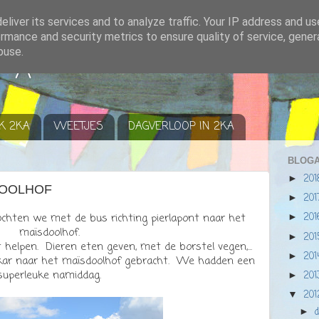
liver its services and to analyze traffic. Your IP address and u
rmance and security metrics to ensure quality of service, gene
buse.
r A
K 2KA
WEETJES
DAGVERLOOP IN 2KA
BLOGA
20
►
DOOLHOF
20
►
20
hten we met de bus richting pierlapont naar het
►
maïsdoolhof.
20
►
elpen. Dieren eten geven, met de borstel vegen,...
20
►
kar naar het maïsdoolhof gebracht. We hadden een
superleuke namiddag.
20
►
20
▼
►