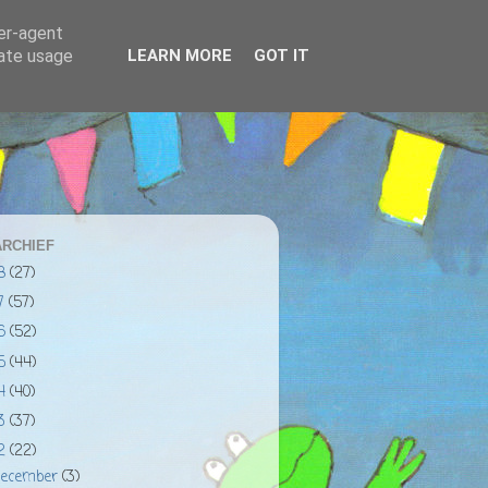
ser-agent
rate usage
LEARN MORE
GOT IT
RCHIEF
18
(27)
17
(57)
16
(52)
15
(44)
14
(40)
13
(37)
12
(22)
december
(3)