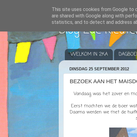
This site uses cookies from Google to de
are shared with Google along with perfo
statistics, and to detect and address a
Blog 2de kleute
WELKOM IN 2KA
DAGBOE
DINSDAG 25 SEPTEMBER 2012
BEZOEK AAN HET MAIS
Vandaag was het zover en moc
Eerst mochten we de boer wat h
Daarna werden we met de huif