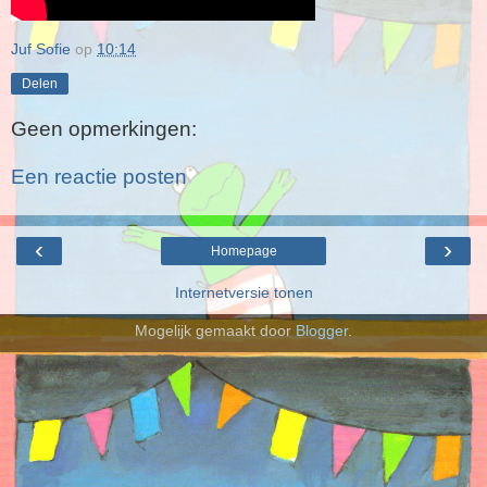
Juf Sofie
op
10:14
Delen
Geen opmerkingen:
Een reactie posten
‹
›
Homepage
Internetversie tonen
Mogelijk gemaakt door
Blogger
.