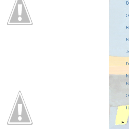
D
O
H
N
J
D
N
H
O
H
►