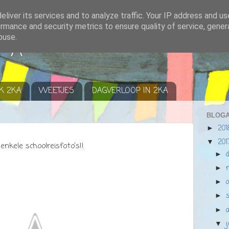
liver its services and to analyze traffic. Your IP address and u
rmance and security metrics to ensure quality of service, gene
buse.
r A
K 2KA
WEETJES
DAGVERLOOP IN 2KA
BLOGA
20
►
20
▼
enkele schoolreisfoto's!!
►
►
►
►
►
▼