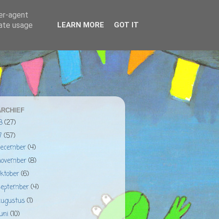
ser-agent
rate usage
LEARN MORE
GOT IT
RCHIEF
18
(27)
17
(57)
december
(4)
november
(8)
oktober
(6)
september
(4)
augustus
(1)
juni
(10)