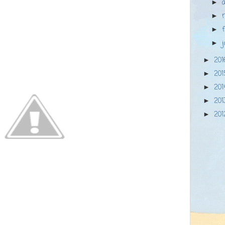
a
►
►
►
►
20
►
20
►
20
►
20
►
20
►