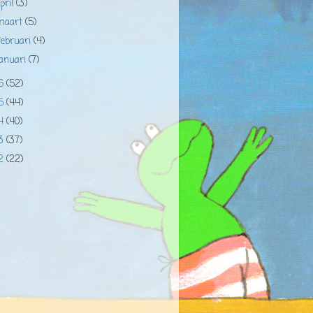
pril
(3)
maart
(5)
februari
(4)
januari
(7)
16
(52)
15
(44)
14
(40)
13
(37)
12
(22)