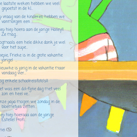
e laatste weken hebben we veel
gepoetst in de kl...
p vraag van de kinderen hebben we
vanmorgen een ...
iep hiep hoera aan de jarige Hailey!!
Ze mag...
ogmaals een hele dikke dank je wel
voor het supe...
oepie, Frieke is in de grote vakantie
jarige! ...
ieuwke is jarig in de vakantie maar
vandaag vier...
og enkele schoolreisfoto's!!
et was een dol-fijne dag met veel
zon en heel ve...
nze papa mogen we zondag in de
bloemetjes zetten...
iep hiep hoeraaa aan de jarige
Estelle! Profi...
mei
(5)