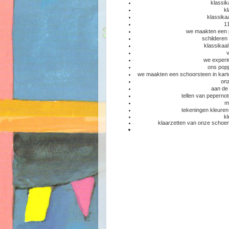
klassik
kl
klassikaa
11
we maakten een p
schilderen
klassikaal
v
we experi
ons popp
we maakten een schoorsteen in karto
onz
aan de 
tellen van peperno
m
tekeningen kleuren
kl
klaarzetten van onze schoen m