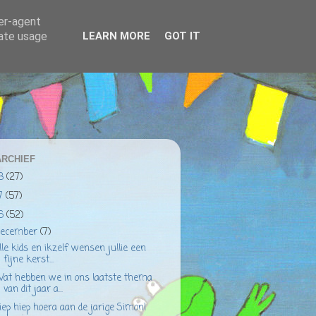
ser-agent
rate usage
LEARN MORE
GOT IT
RCHIEF
18
(27)
17
(57)
16
(52)
december
(7)
lle kids en ikzelf wensen jullie een
fijne kerst...
at hebben we in ons laatste thema
van dit jaar a...
iep hiep hoera aan de jarige Simon!