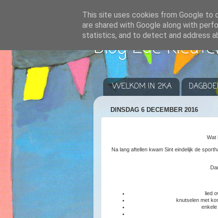
This site uses cookies from Google to de
are shared with Google along with perfo
statistics, and to detect and address a
Blog 2de kleute
WELKOM IN 2KA
DAGBOE
DINSDAG 6 DECEMBER 2016
Wat 
Na lang aftellen kwam Sint eindelijk de sporth
Dan
lied 
knutselen met kos
enkele