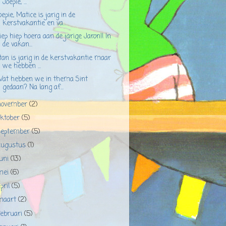
Joepie, ...
oepie, Matice is jarig in de
kerstvakantie en va...
iep hiep hoera aan de jarige Jaron!! In
de vakan...
tan is jarig in de kerstvakantie maar
we hebben ...
at hebben we in thema Sint
gedaan? Na lang af...
november
(2)
oktober
(5)
september
(5)
augustus
(1)
juni
(13)
mei
(6)
pril
(5)
maart
(2)
februari
(5)