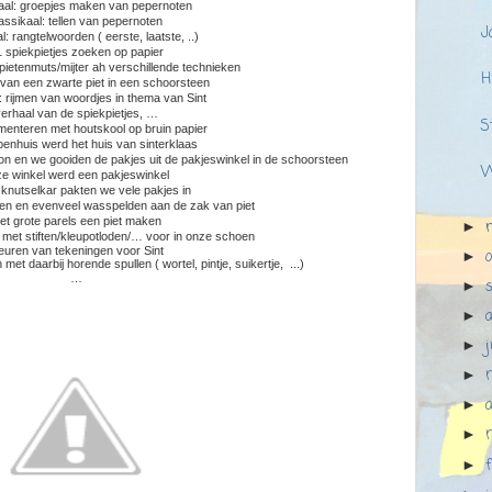
aal: groepjes maken van pepernoten
assikaal: tellen van pepernoten
J
l: rangtelwoorden ( eerste, laatste, ..)
 spiekpietjes zoeken op papier
ietenmuts/mijter ah verschillende technieken
H
 van een zwarte piet in een schoorsteen
: rijmen van woordjes in thema van Sint
erhaal van de spiekpietjes, …
S
menteren met houtskool op bruin papier
enhuis werd het huis van sinterklaas
n en we gooiden de pakjes uit de pakjeswinkel in de schoorsteen
W
e winkel werd een pakjeswinkel
knutselkar pakten we vele pakjes in
ten en evenveel wasspelden aan de zak van piet
et grote parels een piet maken
►
 met stiften/kleupotloden/… voor in onze schoen
euren van tekeningen voor Sint
►
et daarbij horende spullen ( wortel, pintje, suikertje, ...)
…
►
►
►
►
a
►
►
►