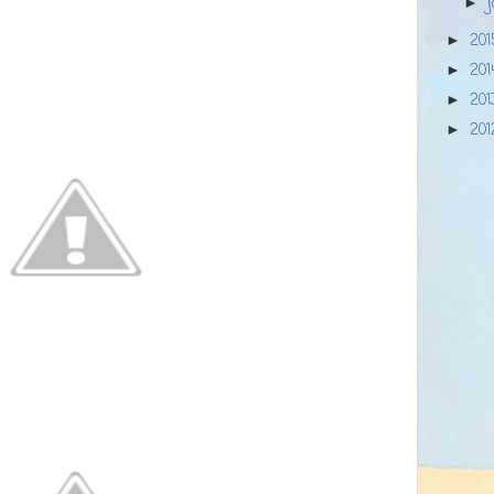
►
20
►
20
►
20
►
20
►