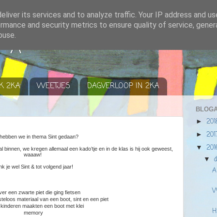
liver its services and to analyze traffic. Your IP address and u
rmance and security metrics to ensure quality of service, gene
buse.
r A
K 2KA
WEETJES
DAGVERLOOP IN 2KA
BLOGA
20
►
20
►
hebben we in thema Sint gedaan?
20
▼
al binnen, we kregen allemaal een kado’tje en in de klas is hij ook geweest,
waaaw!
▼
k je wel Sint & tot volgend jaar!
A
W
over een zwarte piet die ging fietsen
teloos materiaal van een boot, sint en een piet
 kinderen maakten een boot met klei
H
memory