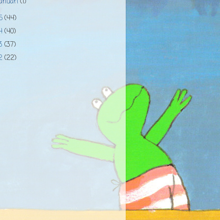
januari
(1)
15
(44)
14
(40)
13
(37)
12
(22)