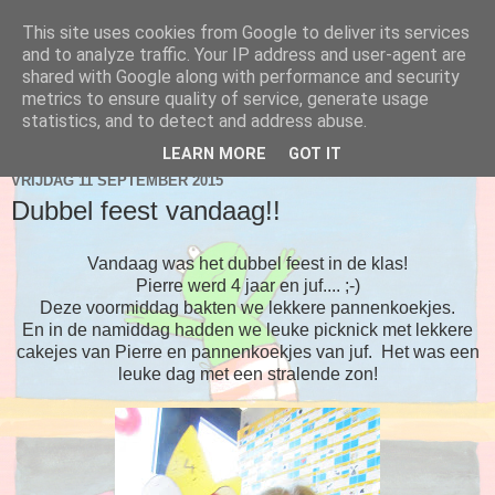
This site uses cookies from Google to deliver its services
Blog 2de kleuter A
and to analyze traffic. Your IP address and user-agent are
shared with Google along with performance and security
metrics to ensure quality of service, generate usage
statistics, and to detect and address abuse.
▼
LEARN MORE
GOT IT
VRIJDAG 11 SEPTEMBER 2015
Dubbel feest vandaag!!
Vandaag was het dubbel feest in de klas!
Pierre werd 4 jaar en juf.... ;-)
Deze voormiddag bakten we lekkere pannenkoekjes.
En in de namiddag hadden we leuke picknick met lekkere
cakejes van Pierre en pannenkoekjes van juf. Het was een
leuke dag met een stralende zon!