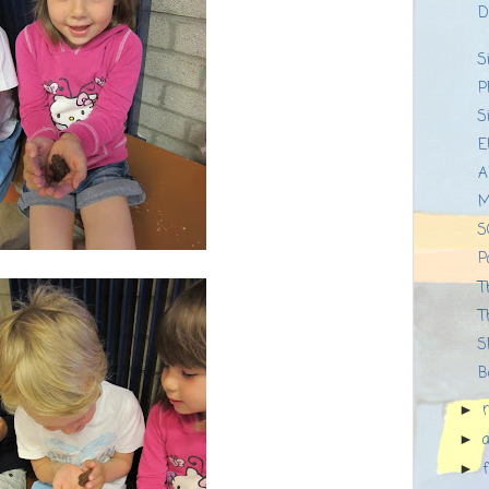
D
S
P
S
E
A
M
S
P
T
T
S
B
►
a
►
►