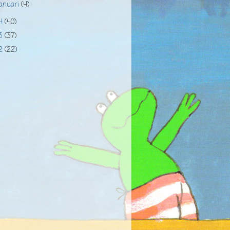
januari
(4)
14
(40)
13
(37)
12
(22)