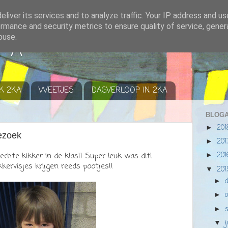
liver its services and to analyze traffic. Your IP address and u
rmance and security metrics to ensure quality of service, gene
buse.
r A
K 2KA
WEETJES
DAGVERLOOP IN 2KA
BLOGA
20
►
ezoek
20
►
20
chte kikker in de klas!! Super leuk was dit!
►
kervisjes krijgen reeds pootjes!!
20
▼
►
►
►
▼