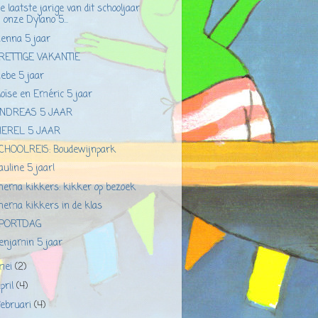
e laatste jarige van dit schooljaar
onze Dylano 5...
ienna 5 jaar
RETTIGE VAKANTIE
iebe 5 jaar
loïse en Eméric 5 jaar
NDREAS 5 JAAR
EREL 5 JAAR
CHOOLREIS: Boudewijnpark
auline 5 jaar!
hema kikkers: kikker op bezoek
hema kikkers in de klas
PORTDAG
enjamin 5 jaar
mei
(2)
pril
(4)
februari
(4)