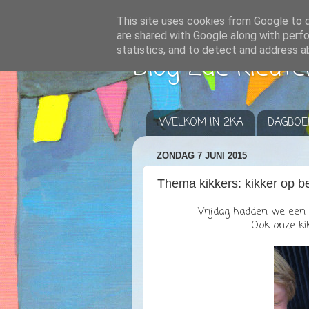
This site uses cookies from Google to de
are shared with Google along with perfo
statistics, and to detect and address a
Blog 2de kleute
WELKOM IN 2KA
DAGBOE
ZONDAG 7 JUNI 2015
Thema kikkers: kikker op b
Vrijdag hadden we een e
Ook onze kik