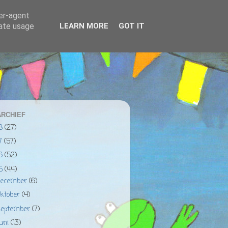
ser-agent
rate usage
LEARN MORE
GOT IT
RCHIEF
18
(27)
17
(57)
16
(52)
15
(44)
december
(6)
oktober
(4)
september
(7)
juni
(13)